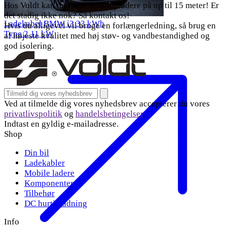
Hos Voldt kan du finde mobilopladere på op til 15 meter! Er
det stadig ikke nok? Så kontakt os!
Ladekabel BMW i3 33 kWh
Hvis du alligevel vil bruge en forlængerledning, så brug en
Type 2
11 kW
af højeste kvalitet med høj støv- og vandbestandighed og
god isolering.
Email address for newsletter
Tilmeld
Ved at tilmelde dig vores nyhedsbrev accepterer du vores
privatlivspolitik
og
handelsbetingelser
.
Indtast en gyldig e-mailadresse.
Shop
Din bil
Ladekabler
Mobile ladere
Komponenter
Tilbehør
DC hurtigladning
Info