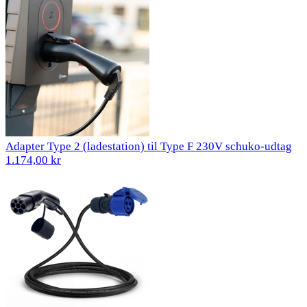
Adapter Type 2 (ladestation) til Type F 230V schuko-udtag
1.174,00 kr