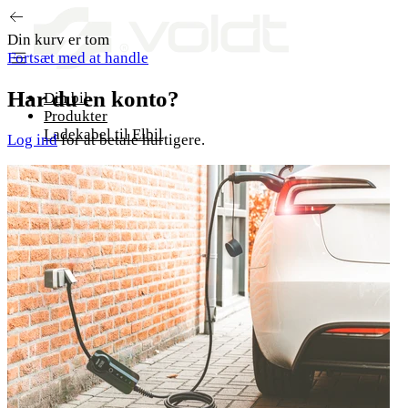
Gå til indhold
Din kurv er tom
Fortsæt med at handle
Har du en konto?
Din bil
Produkter
Ladekabel til Elbil
Log ind
for at betale hurtigere.