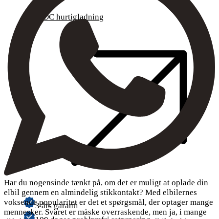
DC hurtigladning
Har du nogensinde tænkt på, om det er muligt at oplade din
elbil gennem en almindelig stikkontakt? Med elbilernes
voksende popularitet er det et spørgsmål, der optager mange
3 års garanti
mennesker. Svaret er måske overraskende, men ja, i mange