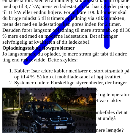
en ladestation. Med en almindelig stikkontakt kan du oplade
med op til 3,7 kW, mens en ladestation når hastigheder på op
til 11 kW eller endnu højere. For at køre 100 kilometer skal
du bruge mindst 5 til 8 timers opladning via stikkontakten,
mens det med en ladestation kan gøres inden for 2 timer.
Desuden fører langsom opladning til mere strømtab, op til 30
% mere end med en moderne ladestation. Det afhænger
selvfølgelig af kvaliteten af dit ladekabel!
Opladningstab og flowproblemer
Jo langsommere du oplader, jo mere strøm går tabt til andre
ting end rækkevidde. Dette skyldes:
Kabler: Især ældre kabler medfører et stort strømtab på
op til 4 %. Så køb et mobilladekabel af høj kvalitet.
Systemer i bilen: Forskellige styreenheder, der bruger
strøm, kan være aktive under opladning.
Temperatur: Afhængigt af mærke, model og temperatur
kan køling eller opvarmning af batteriet være aktiv
under opladningen.
For at oplade sikkert gennem stikkontakten anbefales det at
gøre det gennem en separat sikret gruppe for at undgå
overbelastning. Vi anbefaler ikke at bruge en
forlængerledning. Har du alligevel brug for mere længde?