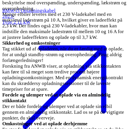
beskyttelse mod overspænding, underspænding, lækstrøm og
overophedning.
BMW i5 Opladningskabel
Mange elbiler leveres med et 230 V-ladekabel med en
2023-
maksimal ladestrøm på 10 A, hvilket giver en ladeeffekt på
Type 2
11 kW
2,3 kW. Der findes også 230 V-ladekabler, hvor man kan
indstille den maksimale ladestrøm til mellem 10 og 16 A for
at justere ladeeffekten og oplade op til 3,7 kW.
Sikkerhed og omkostninger
Tag stikket ud af opladeren, når du er færdig med at oplade,
for at undgå standby-strøm og overophedning. Brug aldrig
forlængerledninger!
Forskning fra ANWB viser, at opladning via stikkontakten
kan føre til så meget som tredive procent højere
opladningsomkostninger. Med en dynamisk energikontrakt
kan du skræddersy opladningssessioner til de laveste
timepriser for at spare.
Fordele og ulemper ved at oplade via en almindelig
stikkontakt
Der er både fordele og ulemper ved at oplade sin elbil
gennem en almindelig stikkontakt. Lad os se på de vigtigste
punkter, du skal overveje.
Omkostninger ved at oplade derhjemme