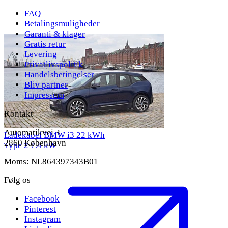
FAQ
Betalingsmuligheder
Garanti & klager
Gratis retur
Levering
Privatlivspolitik
Handelsbetingelser
Bliv partner
Impressum
Kontakt
Automatikvej 3
Ladekabel BMW i3 22 kWh
2860 København
Type 2
7.4 kW
Moms: NL864397343B01
Følg os
Facebook
Pinterest
Instagram