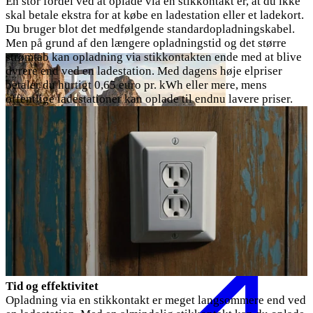
En stor fordel ved at oplade via en stikkontakt er, at du ikke
skal betale ekstra for at købe en ladestation eller et ladekort.
Du bruger blot det medfølgende standardopladningskabel.
Men på grund af den længere opladningstid og det større
strømtab kan opladning via stikkontakten ende med at blive
dyrere end ved en ladestation. Med dagens høje elpriser
betaler du hurtigt 0,65 euro pr. kWh eller mere, mens
offentlige ladestationer kan oplade til endnu lavere priser.
BMW i4 opladningskabel
Type 2
11 kW
Tid og effektivitet
Opladning via en stikkontakt er meget langsommere end ved