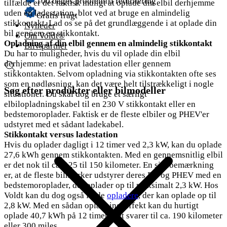
100 dages problemfri returnering
tilfælde er det faktisk muligt at oplade din elbil derhjemme
uden en ladestation, blot ved at bruge en almindelig
Gratis fragt
stikkontakt. Lad os se på det grundlæggende i at oplade din
Nyheder
bil gennem en stikkontakt.
Om Voldt®
Opladning af din elbil gennem en almindelig stikkontakt
Bliv partner
Du har to muligheder, hvis du vil oplade din elbil
derhjemme: en privat ladestation eller gennem
stikkontakten. Selvom opladning via stikkontakten ofte ses
som en nødløsning, kan det være helt tilstrækkeligt i nogle
Søg efter produkter eller bilmodeller
situationer. Du skal dog bruge et særligt
elbilopladningskabel til en 230 V stikkontakt eller en
bedstemoroplader. Faktisk er de fleste elbiler og PHEV'er
udstyret med et sådant ladekabel.
Stikkontakt versus ladestation
Hvis du oplader dagligt i 12 timer ved 2,3 kW, kan du oplade
27,6 kWh gennem stikkontakten. Med en gennemsnitlig elbil
er det nok til ca. 125 til 150 kilometer. En sidebemærkning
er, at de fleste bilmærker udstyrer deres EV og PHEV med en
bedstemoroplader, der oplader op til maksimalt 2,3 kW. Hos
Voldt kan du dog også finde
opladere
, der kan oplade op til
2,8 kW. Med en sådan opladningseffekt kan du hurtigt
oplade 40,7 kWh på 12 timer. Det svarer til ca. 190 kilometer
eller 300 miles.