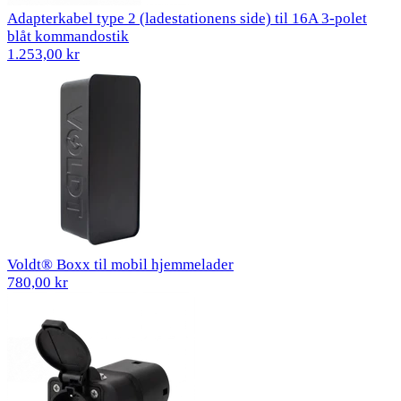
Adapterkabel type 2 (ladestationens side) til 16A 3-polet
blåt kommandostik
1.253,00 kr
Voldt® Boxx til mobil hjemmelader
780,00 kr