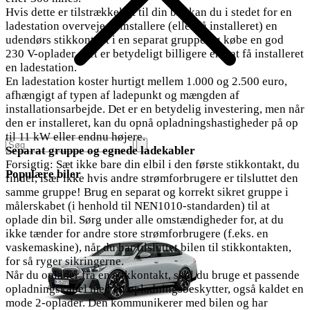
Hvis dette er tilstrækkeligt til din bil, kan du i stedet for en
ladestation overveje at installere (eller få installeret) en
udendørs stikkontakt i en separat gruppe og købe en god
230 V-oplader. Det er betydeligt billigere end at få installeret
en ladestation.
En ladestation koster hurtigt mellem 1.000 og 2.500 euro,
afhængigt af typen af ladepunkt og mængden af
installationsarbejde. Det er en betydelig investering, men når
den er installeret, kan du opnå opladningshastigheder på op
til 11 kW eller endnu højere.
Separat gruppe og egnede ladekabler
Forsigtig: Sæt ikke bare din elbil i den første stikkontakt, du
Populære biler
finder, især ikke hvis andre strømforbrugere er tilsluttet den
samme gruppe! Brug en separat og korrekt sikret gruppe i
målerskabet (i henhold til NEN1010-standarden) til at
oplade din bil. Sørg under alle omstændigheder for, at du
ikke tænder for andre store strømforbrugere (f.eks. en
vaskemaskine), når du har tilsluttet bilen til stikkontakten,
for så ryger sikringerne.
Når du oplader fra en stikkontakt, skal du bruge et passende
opladningskabel med en opladningsbeskytter, også kaldet en
mode 2-oplader. Den kommunikerer med bilen og har