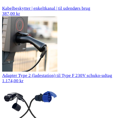
Kabelbeskytter | enkeltkanal | til udendørs brug
387,00 kr
Adapter Type 2 (ladestation) til Type F 230V schuko-udtag
1.174,00 kr