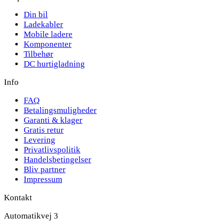
Din bil
Ladekabler
Mobile ladere
Komponenter
Tilbehør
DC hurtigladning
Info
FAQ
Betalingsmuligheder
Garanti & klager
Gratis retur
Levering
Privatlivspolitik
Handelsbetingelser
Bliv partner
Impressum
Kontakt
Automatikvej 3