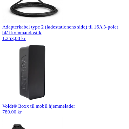
Adapterkabel type 2 (ladestationens side) til 16A 3-polet
blåt kommandostik
1.253,00 kr
Voldt® Boxx til mobil hjemmelader
780,00 kr