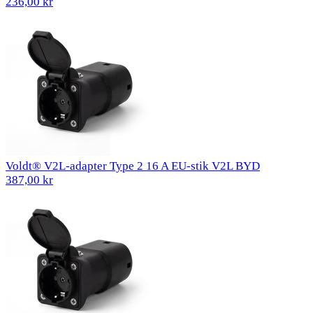
236,00 kr
Voldt® V2L-adapter Type 2 16 A EU-stik V2L BYD
387,00 kr