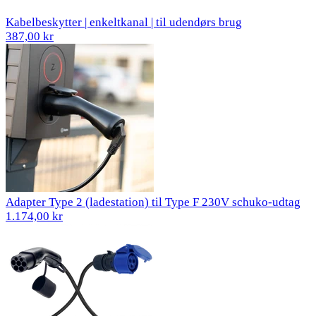
Kabelbeskytter | enkeltkanal | til udendørs brug
387,00 kr
Adapter Type 2 (ladestation) til Type F 230V schuko-udtag
1.174,00 kr