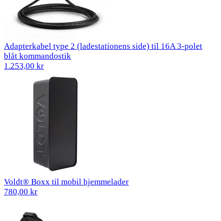
Adapterkabel type 2 (ladestationens side) til 16A 3-polet
blåt kommandostik
1.253,00 kr
Voldt® Boxx til mobil hjemmelader
780,00 kr