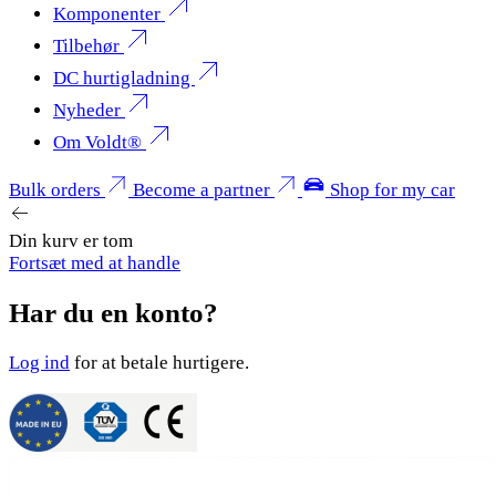
Komponenter
Tilbehør
DC hurtigladning
Nyheder
Om Voldt®
Bulk orders
Become a partner
Shop for my car
Din kurv er tom
Fortsæt med at handle
Har du en konto?
Log ind
for at betale hurtigere.