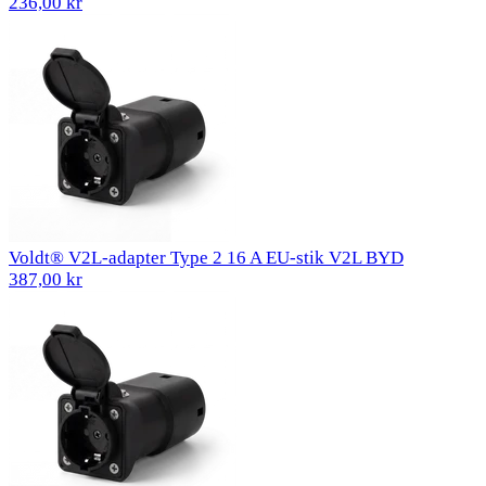
236,00 kr
Voldt® V2L-adapter Type 2 16 A EU-stik V2L BYD
387,00 kr