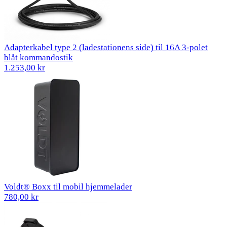
Adapterkabel type 2 (ladestationens side) til 16A 3-polet
blåt kommandostik
1.253,00 kr
Voldt® Boxx til mobil hjemmelader
780,00 kr