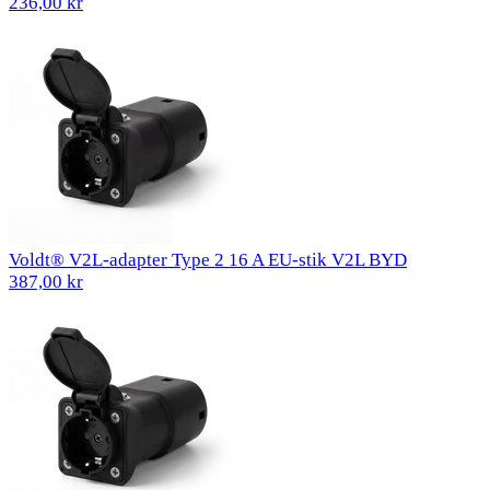
236,00 kr
Voldt® V2L-adapter Type 2 16 A EU-stik V2L BYD
387,00 kr