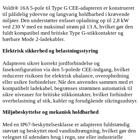
Voldt® 16A 5-pole til Type G CEE-adapteren er konstrueret
til pålidelig ydeevne og langvarig holdbarhed i krævende
miljøer. Den understøtter enfaset opladning op til 2,8 kW
ved 230 V med en maksimal strøm på 13 A, hvilket gør den
fuldt kompatibel med britiske Type G-stikkontakter og
bærbare Mode 2-ladekabler.
Elektrisk sikkerhed og belastningsstyring
Adapteren sikrer korrekt jordforbindelse og
fasekonfiguration via den 5-polede CEE-indgang, hvilket
reducerer risikoen for elektrisk ubalance, overophedning
eller usikre forbindelser. Når den anvendes sammen med et
kompatibelt ladekabel, begrænses strømmen automatisk til
sikre niveauer for britiske stikkontakter, hvilket forhindrer
overbelastning af stik, kabler og forudgående sikringsudstyr.
Miljøbeskyttelse og mekanisk holdbarhed
Med en IP67-beskyttelsesklasse er adapteren fuldstændig
støvtæt og beskyttet mod vandindtrængning, hvilket gør den
velegnet til udendørs brug i regn, sne eller industrielle