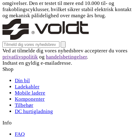
omgivelser. Den er testet til mere end 10.000 til- og
frakoblingscyklusser, hvilket sikrer stabil elektrisk kontakt
og mekanisk pålidelighed over mange års brug.
Email address for newsletter
Tilmeld
Ved at tilmelde dig vores nyhedsbrev accepterer du vores
privatlivspolitik
og
handelsbetingelser
.
Indtast en gyldig e-mailadresse.
Shop
Din bil
Ladekabler
Mobile ladere
Komponenter
Tilbehør
DC hurtigladning
Info
FAQ