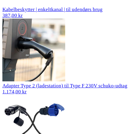
Kabelbeskytter | enkeltkanal | til udendørs brug
387,00 kr
Adapter Type 2 (ladestation) til Type F 230V schuko-udtag
1.174,00 kr