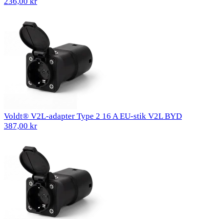
236,00 kr
Voldt® V2L-adapter Type 2 16 A EU-stik V2L BYD
387,00 kr