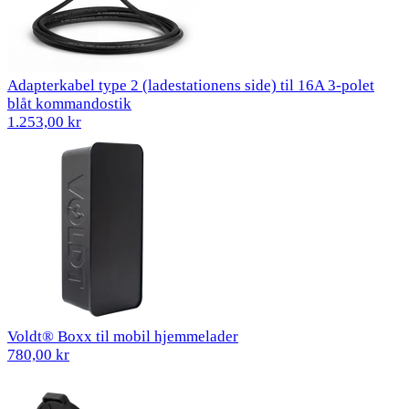
Adapterkabel type 2 (ladestationens side) til 16A 3-polet
blåt kommandostik
1.253,00 kr
Voldt® Boxx til mobil hjemmelader
780,00 kr