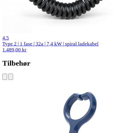
2 anmeldelser
4.5
Type 2 | 1 fase | 32a | 7,4 kW | spiral ladekabel
1.489,00 kr
Tilbehør