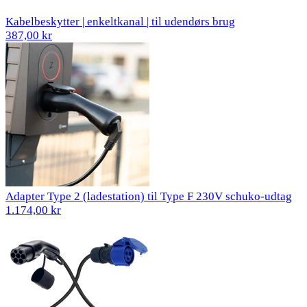
Kabelbeskytter | enkeltkanal | til udendørs brug
387,00 kr
Adapter Type 2 (ladestation) til Type F 230V schuko-udtag
1.174,00 kr