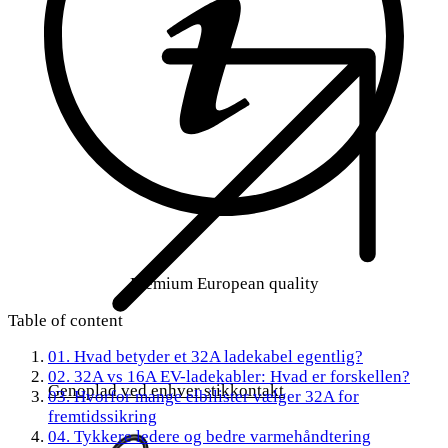
Premium European quality
Table of content
01.
Hvad betyder et 32A ladekabel egentlig?
02.
32A vs 16A EV-ladekabler: Hvad er forskellen?
Genoplad ved enhver stikkontakt
03.
Hvorfor mange elbilister vælger 32A for
fremtidssikring
04.
Tykkere ledere og bedre varmehåndtering