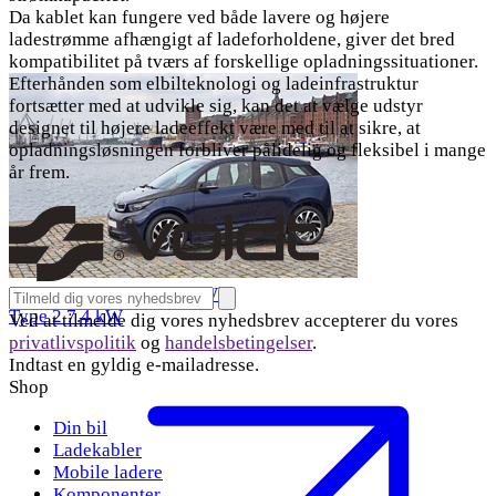
Da kablet kan fungere ved både lavere og højere
ladestrømme afhængigt af ladeforholdene, giver det bred
kompatibilitet på tværs af forskellige opladningssituationer.
Efterhånden som elbilteknologi og ladeinfrastruktur
fortsætter med at udvikle sig, kan det at vælge udstyr
designet til højere ladeeffekt være med til at sikre, at
opladningsløsningen forbliver pålidelig og fleksibel i mange
år frem.
Ladekabel BMW i3 22 kWh
Email address for newsletter
Tilmeld
Type 2
7.4 kW
Ved at tilmelde dig vores nyhedsbrev accepterer du vores
privatlivspolitik
og
handelsbetingelser
.
Indtast en gyldig e-mailadresse.
Shop
Din bil
Ladekabler
Mobile ladere
Komponenter