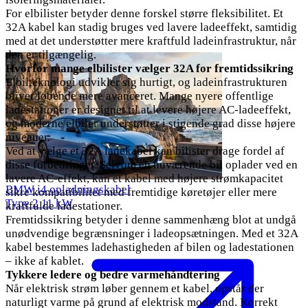
For elbilister betyder denne forskel større fleksibilitet. Et
32A kabel kan stadig bruges ved lavere ladeeffekt, samtidig
med at det understøtter mere kraftfuld ladeinfrastruktur, når
den er tilgængelig.
Hvorfor mange elbilister vælger 32A for fremtidssikring
Elbilteknologi udvikler sig hurtigt, og ladeinfrastrukturen
bliver løbende mere avanceret. Mange nyere offentlige
ladestationer er designet til at levere højere AC-ladeeffekt,
og moderne elbiler understøtter i stigende grad disse højere
niveauer.
Ved at vælge et 32A ladekabel kan bilister drage fordel af
disse forbedringer. Selvom en nuværende bil oplader ved en
lavere AC-effekt, kan et kabel med højere strømkapacitet
BMW i4 opladningskabel
sikre kompatibilitet med fremtidige køretøjer eller mere
Type 2
11 kW
kraftfulde ladestationer.
Fremtidssikring betyder i denne sammenhæng blot at undgå
unødvendige begrænsninger i ladeopsætningen. Med et 32A
kabel bestemmes ladehastigheden af bilen og ladestationen
– ikke af kablet.
Tykkere ledere og bedre varmehåndtering
Når elektrisk strøm løber gennem et kabel, opstår der
naturligt varme på grund af elektrisk modstand. Korrekt