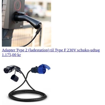
Adapter Type 2 (ladestation) til Type F 230V schuko-udtag
1.175,00 kr