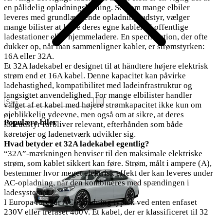
en pålidelig opladningsløsning. Selvom mange elbiler
leveres med grundlæggende opladningsudstyr, vælger
mange bilister at købe deres egne kabler til offentlige
ladestationer eller hjemmeladere. En specifikation, der ofte
dukker op, når man sammenligner kabler, er strømstyrken:
16A eller 32A.
Et 32A ladekabel er designet til at håndtere højere elektrisk
strøm end et 16A kabel. Denne kapacitet kan påvirke
ladehastighed, kompatibilitet med ladeinfrastruktur og
langsigtet anvendelighed. For mange elbilister handler
valget af et kabel med højere strømkapacitet ikke kun om
øjeblikkelig ydeevne, men også om at sikre, at deres
Populære biler
ladeudstyr forbliver relevant, efterhånden som både
køretøjer og ladenetværk udvikler sig.
Hvad betyder et 32A ladekabel egentlig?
“32A”-mærkningen henviser til den maksimale elektriske
strøm, som kablet sikkert kan føre. Strøm, målt i ampere (A),
bestemmer hvor meget elektrisk effekt der kan leveres under
AC-opladning, når den kombineres med spændingen i
ladesystemet.
I Europa foregår AC-opladning typisk ved enten enfaset
230V eller trefaset 400V. Et kabel, der er klassificeret til 32