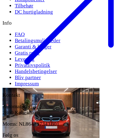
Tilbehør
DC hurtigladning
Info
FAQ
Betalingsmuligheder
Garanti & klager
Gratis retur
Levering
Privatlivspolitik
Handelsbetingelser
Bliv partner
Impressum
Kontakt
Automatikvej 3
2860 København
Moms: NL864397343B01
Følg os