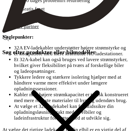
100 dages problemfri returnering
Gratis fragt
Nyheder
Om Voldt®
Bliv partner
Nøglepunkter:
32A EV-ladekabler understøtter højere strømstyrke og
Søg efter produkter eller bilmodeller
er kompatible med mere kraftfulde AC-ladestationer.
Et 32A-kabel kan også bruges ved lavere strømstyrker,
hvilket giver fleksibilitet på tværs af forskellige biler
og ladeopsætninger.
Tykkere ledere og stærkere isolering hjælper med at
håndtere varme mere effektivt under længere
opladningssessioner.
Kabler med højere strømkapacitet er typisk konstrueret
med mere robuste materialer til hyppig udendørs brug.
At vælge et 32A ladekabel kan fremtidssikre din
opladningsløsning i takt med, at elbiler og
ladeinfrastruktur fortsætter med at udvikle sig.
At vælge det rigtige ladekabel til din elbil er en vigtig del af