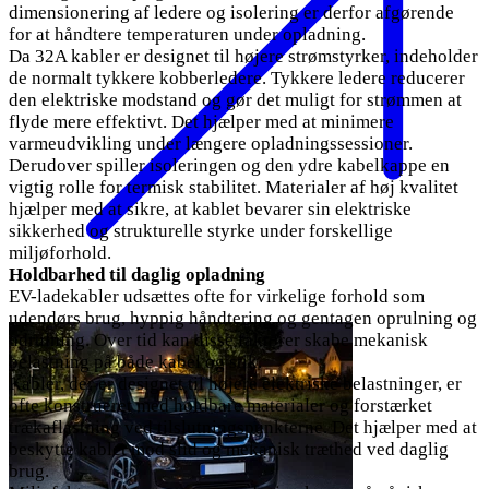
dimensionering af ledere og isolering er derfor afgørende
for at håndtere temperaturen under opladning.
Da 32A kabler er designet til højere strømstyrker, indeholder
de normalt tykkere kobberledere. Tykkere ledere reducerer
den elektriske modstand og gør det muligt for strømmen at
flyde mere effektivt. Det hjælper med at minimere
varmeudvikling under længere opladningssessioner.
Derudover spiller isoleringen og den ydre kabelkappe en
vigtig rolle for termisk stabilitet. Materialer af høj kvalitet
hjælper med at sikre, at kablet bevarer sin elektriske
sikkerhed og strukturelle styrke under forskellige
miljøforhold.
Holdbarhed til daglig opladning
EV-ladekabler udsættes ofte for virkelige forhold som
udendørs brug, hyppig håndtering og gentagen oprulning og
udrulning. Over tid kan disse faktorer skabe mekanisk
belastning på både kabel og stik.
Kabler, der er designet til højere elektriske belastninger, er
ofte konstrueret med holdbare materialer og forstærket
trækaflastning ved tilslutningspunkterne. Det hjælper med at
beskytte kablet mod slid og mekanisk træthed ved daglig
brug.