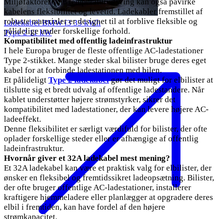
Miljøfaktorer som temperaturudsving kan også påvirke
kabelens fleksibilitet og levetid. Ladekabler fremstillet af
robuste materialer er designet til at forblive fleksible og
Ladekabel BMW i3 33 kWh
pålidelige under forskellige forhold.
Type 2
11 kW
Kompatibilitet med offentlig ladeinfrastruktur
I hele Europa bruger de fleste offentlige AC-ladestationer
Type 2-stikket. Mange steder skal bilister bruge deres eget
kabel for at forbinde ladestationen med bilen.
Et pålideligt
Type 2 ladekabel
gør det muligt for elbilister at
tilslutte sig et bredt udvalg af offentlige ladestandere. Når
kablet understøtter højere strømstyrker, sikrer det
kompatibilitet med ladestationer, der kan levere højere AC-
ladeeffekt.
Denne fleksibilitet er særligt værdifuld for bilister, der ofte
oplader forskellige steder eller er afhængige af offentlig
ladeinfrastruktur.
Hvornår giver et 32A ladekabel mest mening?
Et 32A ladekabel kan være et praktisk valg for elbilister, der
ønsker en fleksibel og fremtidssikret ladeopsætning. Bilister,
der ofte bruger offentlige AC-ladestationer, installerer
kraftigere hjemmeladere eller planlægger at opgradere deres
elbil i fremtiden, kan have fordel af den højere
strømkapacitet.