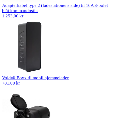
Adapterkabel type 2 (ladestationens side) til 16A 3-polet
blåt kommandostik
1.253,00 kr
Voldt® Boxx til mobil hjemmelader
781,00 kr