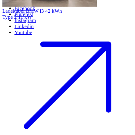
Facebook
Ladekabel BMW i3 42 kWh
Pinterest
Type 2
11 kW
Instagram
Linkedin
Youtube