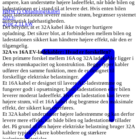
ampere, kan understøtte højere ladeeffekt, når både bilen og
ladestationen er i stand til at levere det. Hvis enten bilen
BMW i5 Opladningskabel
eller ladestationen leverer mindre strøm, begrænser systemet
2023-
automatisk ladehastigheden.
Type 2
11 kW
Det betyder, at et 32A kabel ikke tvinger hurtigere
opladning. Det sikrer blot, at forbindelsen mellem bilen og
ladestationen sikkert kan håndtere højere effekt, når den er
tilgængelig.
32A vs 16A EV-ladekabler: Hvad er forskellen?
Den primære forskel mellem 16A og 32A ladekabler ligger i
deres strømkapacitet og konstruktion. Begge typer kabler
udfører den samme funktion, men de er designet til
forskellige elektriske belastninger.
Et 16A kabel er designet til lavere AC-ladestrømme og
fungerer godt i opsætninger, hvor ladestationen eller bilen
leverer moderat ladeeffekt. Hvis en ladestation kan levere
højere strøm, vil et 16A kabel dog begrænse den maksimale
effekt, der sikkert kan overføres.
Et 32A kabel understøtter højere ladestrømme og kan derfor
levere mere effekt, når både bilen og ladestationen tillader
det. På grund af den højere elektriske belastning bruger 32A
kabler typisk tykkere kobberledere og stærkere
isoleringsmaterialer.