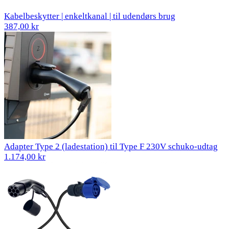
Kabelbeskytter | enkeltkanal | til udendørs brug
387,00 kr
Adapter Type 2 (ladestation) til Type F 230V schuko-udtag
1.174,00 kr