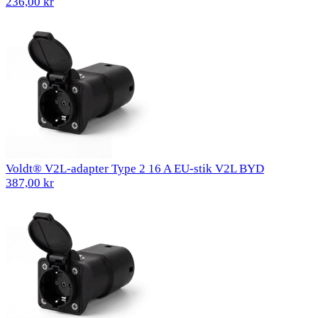
236,00 kr
Voldt® V2L-adapter Type 2 16 A EU-stik V2L BYD
387,00 kr