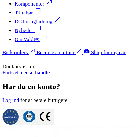
Komponenter
Tilbehør
DC hurtigladning
Nyheder
Om Voldt®
Bulk orders
Become a partner
Shop for my car
Din kurv er tom
Fortsæt med at handle
Har du en konto?
Log ind
for at betale hurtigere.