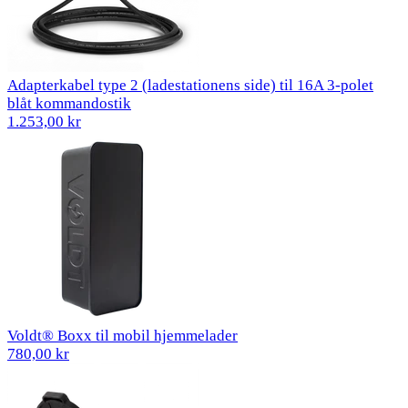
Adapterkabel type 2 (ladestationens side) til 16A 3-polet
blåt kommandostik
1.253,00 kr
Voldt® Boxx til mobil hjemmelader
780,00 kr