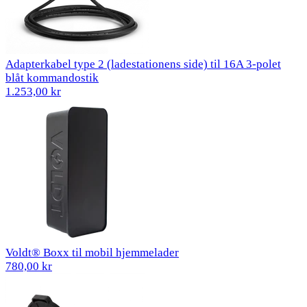
Adapterkabel type 2 (ladestationens side) til 16A 3-polet
blåt kommandostik
1.253,00 kr
Voldt® Boxx til mobil hjemmelader
780,00 kr