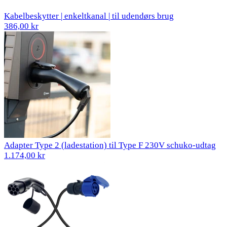
Kabelbeskytter | enkeltkanal | til udendørs brug
386,00 kr
Adapter Type 2 (ladestation) til Type F 230V schuko-udtag
1.174,00 kr