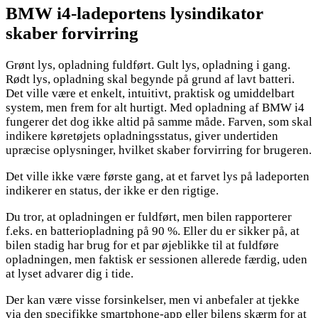
BMW i4-ladeportens lysindikator
skaber forvirring
Grønt lys, opladning fuldført. Gult lys, opladning i gang.
Rødt lys, opladning skal begynde på grund af lavt batteri.
Det ville være et enkelt, intuitivt, praktisk og umiddelbart
system, men frem for alt hurtigt. Med opladning af BMW i4
fungerer det dog ikke altid på samme måde. Farven, som skal
indikere køretøjets opladningsstatus, giver undertiden
upræcise oplysninger, hvilket skaber forvirring for brugeren.
Det ville ikke være første gang, at et farvet lys på ladeporten
indikerer en status, der ikke er den rigtige.
Du tror, at opladningen er fuldført, men bilen rapporterer
f.eks. en batteriopladning på 90 %. Eller du er sikker på, at
bilen stadig har brug for et par øjeblikke til at fuldføre
opladningen, men faktisk er sessionen allerede færdig, uden
at lyset advarer dig i tide.
Der kan være visse forsinkelser, men vi anbefaler at tjekke
via den specifikke smartphone-app eller bilens skærm for at