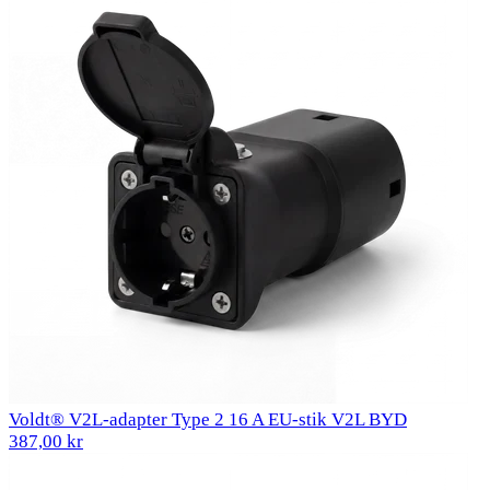
Voldt® V2L-adapter Type 2 16 A EU-stik V2L BYD
387,00 kr