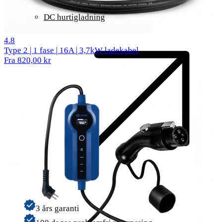
DC hurtigladning
25 anmeldelser
4.8
Type 2 | 1 fase | 16A | 3,7kW ladekabel
Fra 820,00 kr
3 års garanti