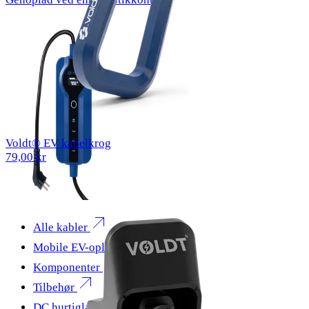
Voldt® EV kabelkrog
79,00 kr
Alle kabler
Mobile EV-opladere
Komponenter
Tilbehør
DC hurtigladning