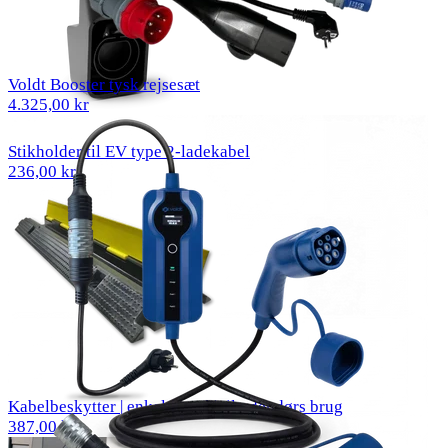
Voldt Booster tysk rejsesæt
4.325,00 kr
Stikholder til EV type 2-ladekabel
236,00 kr
Kabelbeskytter | enkeltkanal | til udendørs brug
387,00 kr