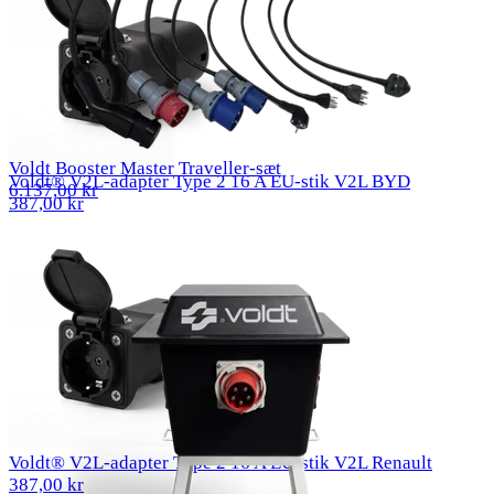
Voldt Booster Master Traveller-sæt
Voldt® V2L-adapter Type 2 16 A EU-stik V2L BYD
6.137,00 kr
387,00 kr
Voldt® V2L-adapter Type 2 16 A EU-stik V2L Renault
387,00 kr