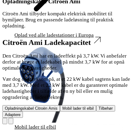
Opladningskabel Citroën Ami
Citroën Ami tilbyder kompakt elektrisk mobilitet til
bymiljøer. Brug en passende ladeløsning til praktisk
opladning.
Oplad ved alle ladestationer i Europa
Citroën Ami Ladekapacitet
Den Citroën Ami har en ladeeffekt på 3,7 kW. Vi anbefaler
derfor at bruge et ladekabel på mindst 3,7 kW for at opnå
optimale ladehastigheder.
Vær dog opmærksom på, at et 22 kW kabel sagtens kan lade
med 3,7 kW. Med et 22 kW kabel er du garanteret optimale
ladehastigheder i tilfælde af en ny bil eller en mulig
opgradering af ladeeffekten.
Opladningskabel Citroën Amis
Mobil lader til elbil
Tilbehør
Adaptere
Mobil lader til elbil