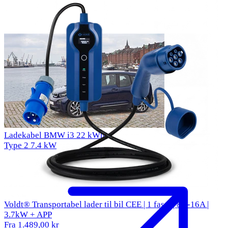
Ladekabel BMW i3 22 kWh
Type 2
7.4 kW
Voldt® Transportabel lader til bil CEE | 1 faset | 8A-16A |
3.7kW + APP
Fra 1.489,00 kr