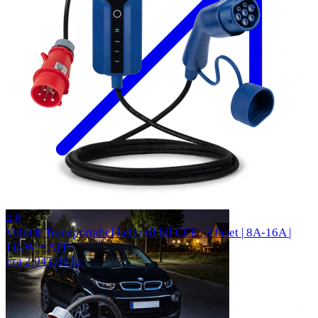
313 anmeldelser
4.8
Voldt® Transportabel lader til bil CEE | 3 faset | 8A-16A |
11kW + APP
Fra 2.041,00 kr