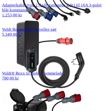
Adapterkabel type 2 (ladestationens side) til 16A 3-polet
blåt kommandostik
1.253,00 kr
Voldt Booster EU Traveller-sæt
5.349,00 kr
Voldt® Boxx til mobil hjemmelader
780,00 kr