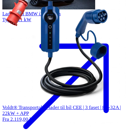
Ladekabel BMW i3 33 kWh
Type 2
11 kW
Voldt® Transportabel lader til bil CEE | 3 faset | 8A-32A |
22kW + APP
Fra 2.119,00 kr