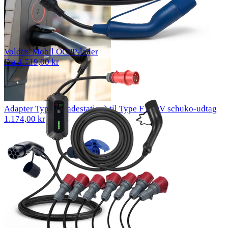
Voldt® Mobil OCPP-lader
Fra 4.719,00 kr
Adapter Type 2 (ladestation) til Type F 230V schuko-udtag
1.174,00 kr