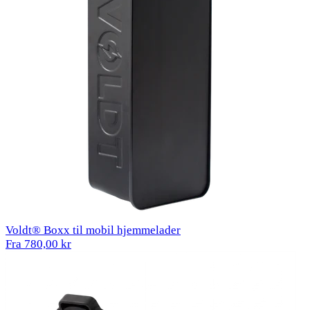
Voldt® Boxx til mobil hjemmelader
Fra 780,00 kr