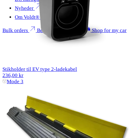
Nyheder
Om Voldt®
Bulk orders
Become a partner
Shop for my car
Stikholder til EV type 2-ladekabel
236,00 kr
Mode 3