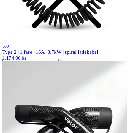
1 anmeldelser
5.0
Type 2 | 1 fase | 16A | 3,7kW | spiral ladekabel
1.174,00 kr
Populære biler