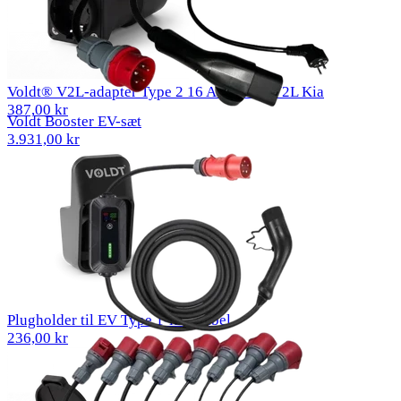
Voldt® V2L-adapter Type 2 16 A EU-stik V2L Kia
387,00 kr
Voldt Booster EV-sæt
3.931,00 kr
Plugholder til EV Type 1-ladekabel
236,00 kr