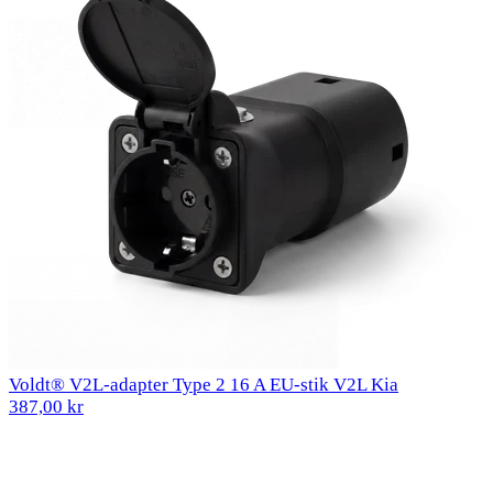
Voldt® V2L-adapter Type 2 16 A EU-stik V2L Kia
387,00 kr