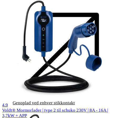
Genoplad ved enhver stikkontakt
1000 anmeldelser
4.9
Voldt® Mormorlader | type 2 til schuko 230V | 8A - 16A |
3,7kW + APP