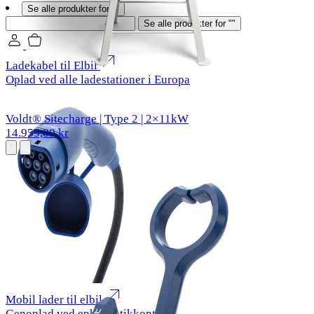
Se alle produkter for ""
Søg
Se alle produkter for ""
Ladekabel til Elbil
Oplad ved alle ladestationer i Europa
Voldt® Sitecharge | Type 2 | 2×11kW
14.959,00 kr
Mobil lader til elbil
Genoplad ved enhver stikkontakt