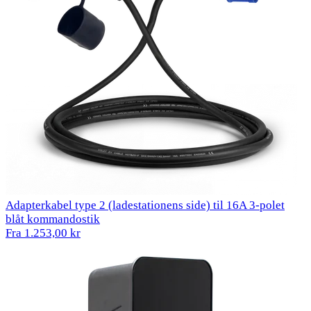
Adapterkabel type 2 (ladestationens side) til 16A 3-polet
blåt kommandostik
Fra 1.253,00 kr