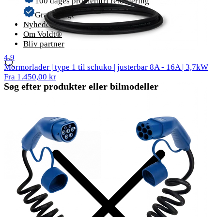
100 dages problemfri returnering
Gratis fragt
Nyheder
Om Voldt®
Bliv partner
58 anmeldelser
4.9
Mormorlader | type 1 til schuko | justerbar 8A - 16A | 3,7kW
Fra 1.450,00 kr
Søg efter produkter eller bilmodeller