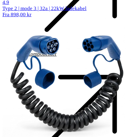
522 anmeldelser
4.9
Type 2 | mode 3 | 32a | 22kW ladekabel
Fra 898,00 kr
Komponenter