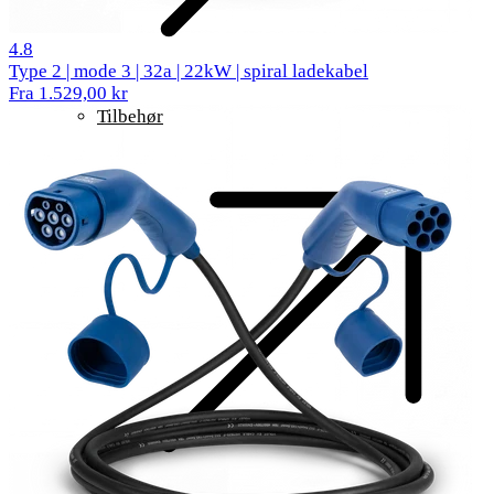
62 anmeldelser
4.8
Type 2 | mode 3 | 32a | 22kW | spiral ladekabel
Fra 1.529,00 kr
Tilbehør