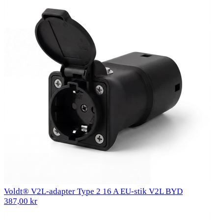
Voldt® V2L-adapter Type 2 16 A EU-stik V2L BYD
387,00 kr