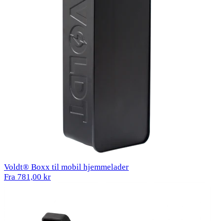
Voldt® Boxx til mobil hjemmelader
Fra 781,00 kr