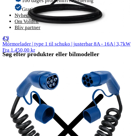
100 dages problemfri returnering
Gratis fragt
Nyheder
Om Voldt®
Bliv partner
57 anmeldelser
4.9
Mormorlader | type 1 til schuko | justerbar 8A - 16A | 3,7kW
Fra 1.450,00 kr
Søg efter produkter eller bilmodeller