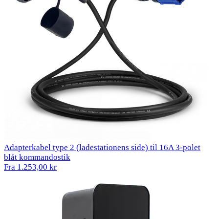
Adapterkabel type 2 (ladestationens side) til 16A 3-polet
blåt kommandostik
Fra 1.253,00 kr