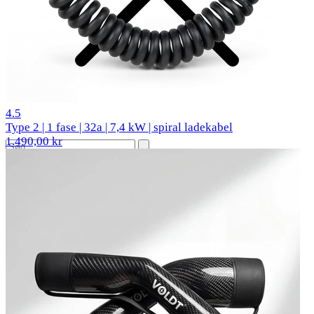
2 anmeldelser
4.5
Type 2 | 1 fase | 32a | 7,4 kW | spiral ladekabel
1.490,00 kr
Populære biler