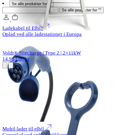
Se alle produkter for ""
Søg
Se alle produkter for ""
Ladekabel til Elbil
Oplad ved alle ladestationer i Europa
Voldt® Sitecharge | Type 2 | 2×11kW
14.963,00 kr
Mobil lader til elbil
Genoplad ved enhver stikkontakt