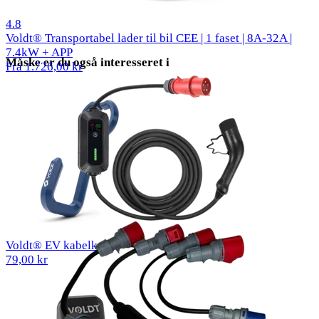
50 anmeldelser
4.8
Voldt® Transportabel lader til bil CEE | 1 faset | 8A-32A |
7.4kW + APP
Måske er du også interesseret i
Fra 1.726,00 kr
Voldt® EV kabelkrog
79,00 kr