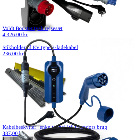
Voldt Booster tysk rejsesæt
4.326,00 kr
Stikholder til EV type 2-ladekabel
236,00 kr
Kabelbeskytter | enkeltkanal | til udendørs brug
387,00 kr