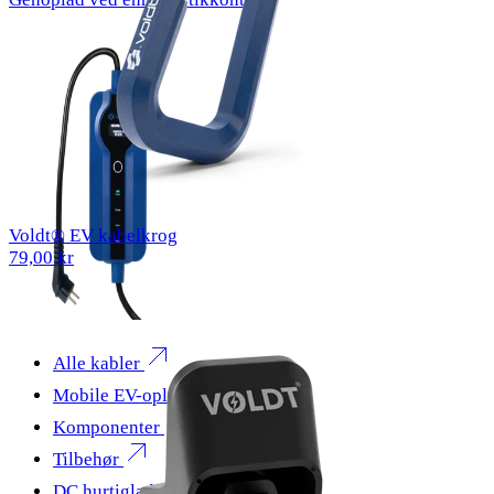
Voldt® EV kabelkrog
79,00 kr
Alle kabler
Mobile EV-opladere
Komponenter
Tilbehør
DC hurtigladning