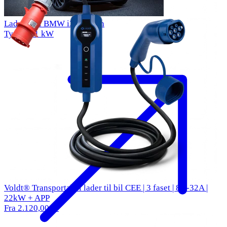
Ladekabel BMW i3 33 kWh
Type 2
11 kW
Voldt® Transportabel lader til bil CEE | 3 faset | 8A-32A |
22kW + APP
Fra 2.120,00 kr