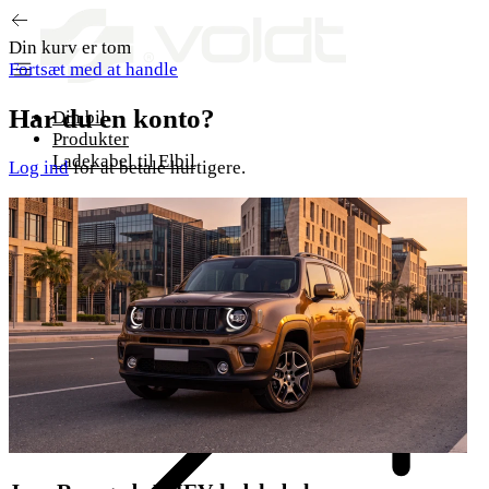
Gå til indhold
Din kurv er tom
Fortsæt med at handle
Har du en konto?
Din bil
Produkter
Ladekabel til Elbil
Log ind
for at betale hurtigere.