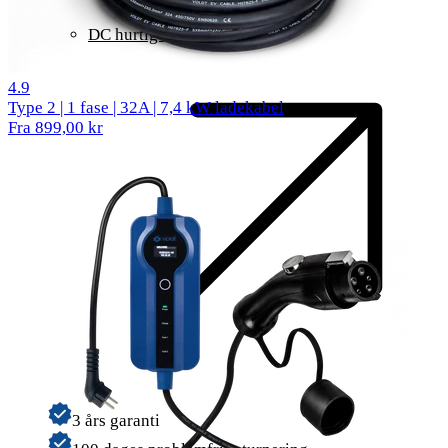
DC hurtigladning
91 anmeldelser
4.9
Type 2 | 1 fase | 32A | 7,4 kW ladekabel
Fra 899,00 kr
3 års garanti