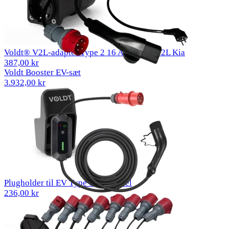
Voldt® V2L-adapter Type 2 16 A EU-stik V2L Kia
387,00 kr
Voldt Booster EV-sæt
3.932,00 kr
Plugholder til EV Type 1-ladekabel
236,00 kr