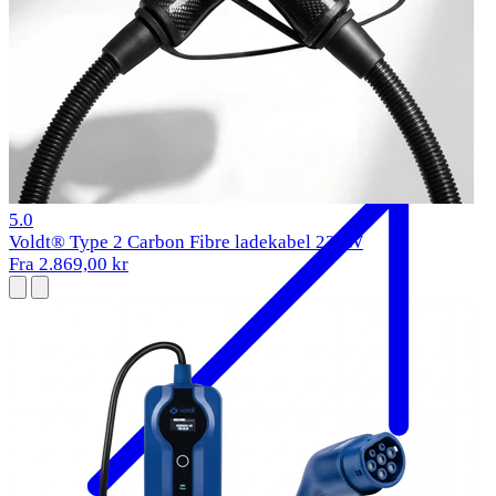
BMW i5 Opladningskabel
2023-
Type 2
11 kW
1 anmeldelser
5.0
Voldt® Type 2 Carbon Fibre ladekabel 22kW
Fra 2.869,00 kr