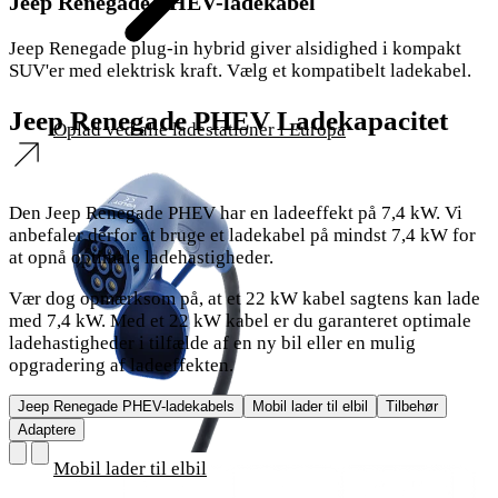
Jeep Renegade PHEV-ladekabel
Jeep Renegade plug-in hybrid giver alsidighed i kompakt
SUV'er med elektrisk kraft. Vælg et kompatibelt ladekabel.
Jeep Renegade PHEV Ladekapacitet
Oplad ved alle ladestationer i Europa
Den Jeep Renegade PHEV har en ladeeffekt på 7,4 kW. Vi
anbefaler derfor at bruge et ladekabel på mindst 7,4 kW for
at opnå optimale ladehastigheder.
Vær dog opmærksom på, at et 22 kW kabel sagtens kan lade
med 7,4 kW. Med et 22 kW kabel er du garanteret optimale
ladehastigheder i tilfælde af en ny bil eller en mulig
opgradering af ladeeffekten.
Jeep Renegade PHEV-ladekabels
Mobil lader til elbil
Tilbehør
Adaptere
Mobil lader til elbil