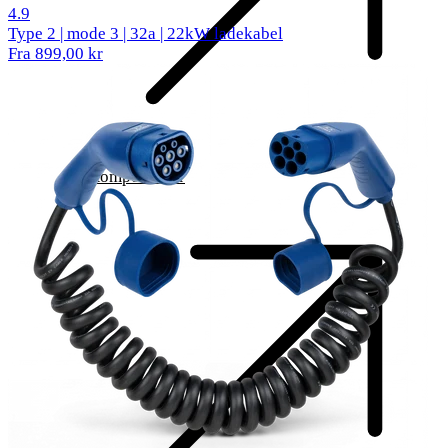
519 anmeldelser
4.9
Type 2 | mode 3 | 32a | 22kW ladekabel
Fra 899,00 kr
Komponenter