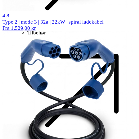
62 anmeldelser
4.8
Type 2 | mode 3 | 32a | 22kW | spiral ladekabel
Fra 1.529,00 kr
Tilbehør