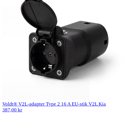
Voldt® V2L-adapter Type 2 16 A EU-stik V2L Kia
387,00 kr