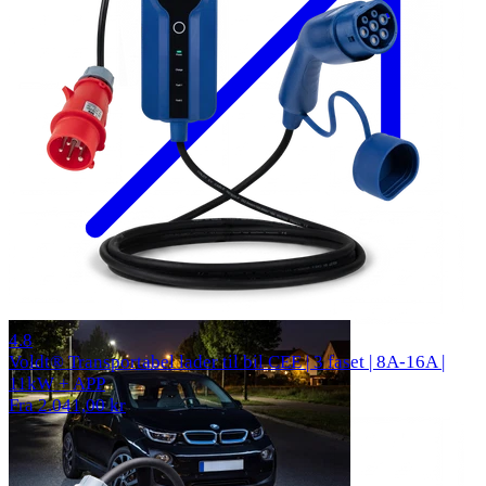
310 anmeldelser
4.8
Voldt® Transportabel lader til bil CEE | 3 faset | 8A-16A |
11kW + APP
Fra 2.041,00 kr