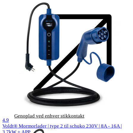
Genoplad ved enhver stikkontakt
1000 anmeldelser
4.9
Voldt® Mormorlader | type 2 til schuko 230V | 8A - 16A |
3,7kW + APP