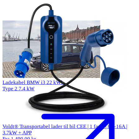
Ladekabel BMW i3 22 kWh
Type 2
7.4 kW
Voldt® Transportabel lader til bil CEE | 1 faset | 8A-16A |
3.7kW + APP
Fra 1.490,00 kr