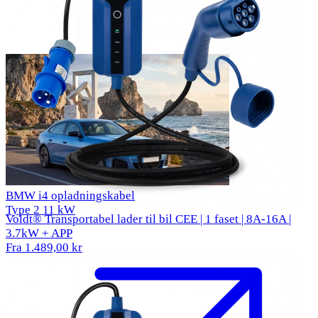
BMW i4 opladningskabel
Type 2
11 kW
Voldt® Transportabel lader til bil CEE | 1 faset | 8A-16A |
3.7kW + APP
Fra 1.489,00 kr