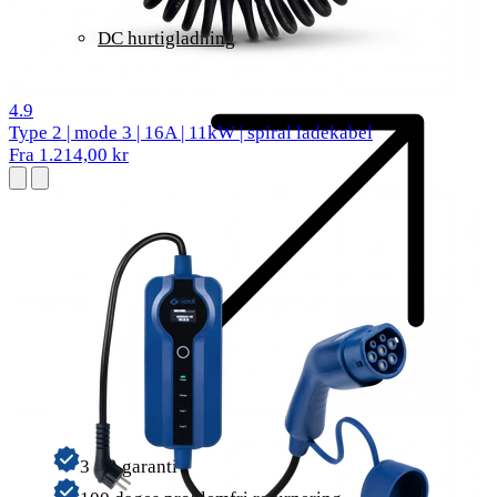
DC hurtigladning
27 anmeldelser
4.9
Type 2 | mode 3 | 16A | 11kW | spiral ladekabel
Fra 1.214,00 kr
3 års garanti