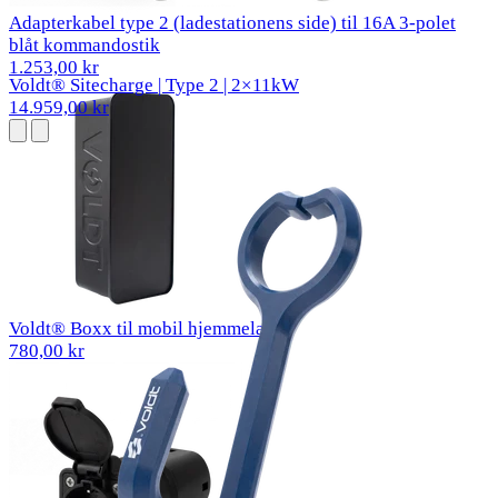
Adapterkabel type 2 (ladestationens side) til 16A 3-polet
blåt kommandostik
1.253,00 kr
Voldt® Sitecharge | Type 2 | 2×11kW
14.959,00 kr
Voldt® Boxx til mobil hjemmelader
780,00 kr