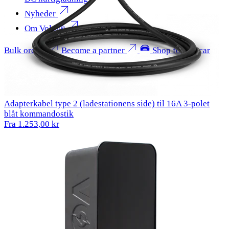
Nyheder
Om Voldt®
Bulk orders
Become a partner
Shop for my car
Adapterkabel type 2 (ladestationens side) til 16A 3-polet
blåt kommandostik
Fra 1.253,00 kr