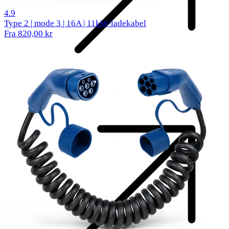
299 anmeldelser
4.9
Type 2 | mode 3 | 16A | 11kW-ladekabel
Fra 820,00 kr
Komponenter