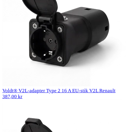
Voldt® V2L-adapter Type 2 16 A EU-stik V2L Renault
387,00 kr