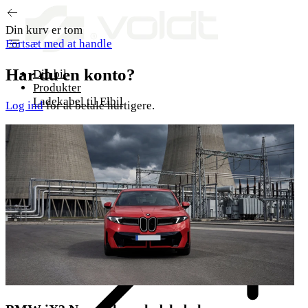
Gå til indhold
Din kurv er tom
Fortsæt med at handle
Har du en konto?
Din bil
Produkter
Ladekabel til Elbil
Log ind
for at betale hurtigere.