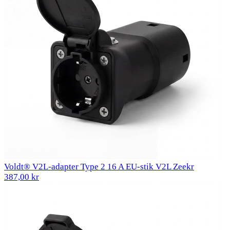
Voldt® V2L-adapter Type 2 16 A EU-stik V2L Zeekr
387,00 kr