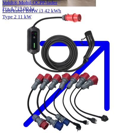
Voldt® Mobil OCPP-lader
Fra 4.719,00 kr
Ladekabel BMW i3 42 kWh
Type 2
11 kW