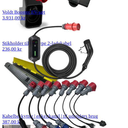
Voldt Booster EV-sæt
3.931,00 kr
Stikholder til EV type 2-ladekabel
236,00 kr
Kabelbeskytter | enkeltkanal | til udendørs brug
387,00 kr