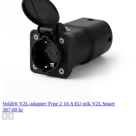
Voldt® V2L-adapter Type 2 16 A EU-stik V2L Smart
387,00 kr