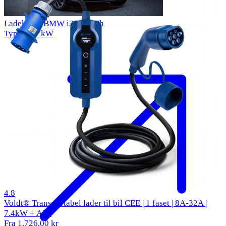
Ladekabel BMW i3 33 kWh
Type 2
11 kW
50 anmeldelser
4.8
Voldt® Transportabel lader til bil CEE | 1 faset | 8A-32A |
7.4kW + APP
Fra 1.726,00 kr