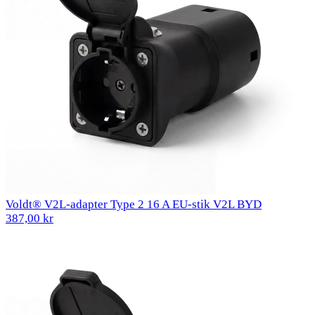
Voldt® V2L-adapter Type 2 16 A EU-stik V2L BYD
387,00 kr