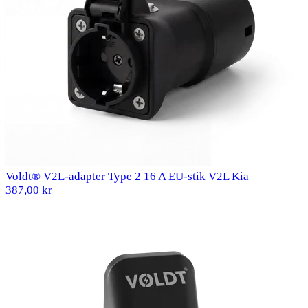
Voldt® V2L-adapter Type 2 16 A EU-stik V2L Kia
387,00 kr