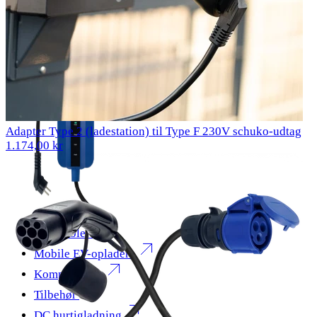
Adapter Type 2 (ladestation) til Type F 230V schuko-udtag
1.174,00 kr
Alle kabler
Mobile EV-opladere
Komponenter
Tilbehør
DC hurtigladning