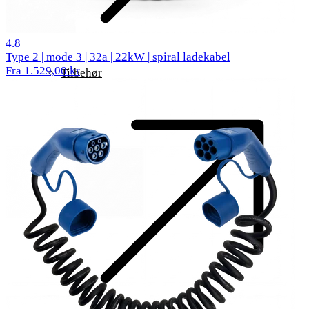
62 anmeldelser
4.8
Type 2 | mode 3 | 32a | 22kW | spiral ladekabel
Fra 1.529,00 kr
Tilbehør