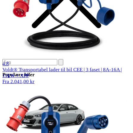
309 anmeldelser
4.8
Voldt® Transportabel lader til bil CEE | 3 faset | 8A-16A |
Populære biler
11kW + APP
Fra 2.041,00 kr