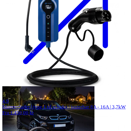
57 anmeldelser
4.9
Mormorlader | type 1 til schuko | justerbar 8A - 16A | 3,7kW
Fra 1.450,00 kr