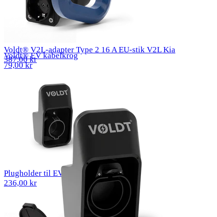
Voldt® V2L-adapter Type 2 16 A EU-stik V2L Kia
Voldt® EV kabelkrog
387,00 kr
79,00 kr
Plugholder til EV Type 1-ladekabel
236,00 kr