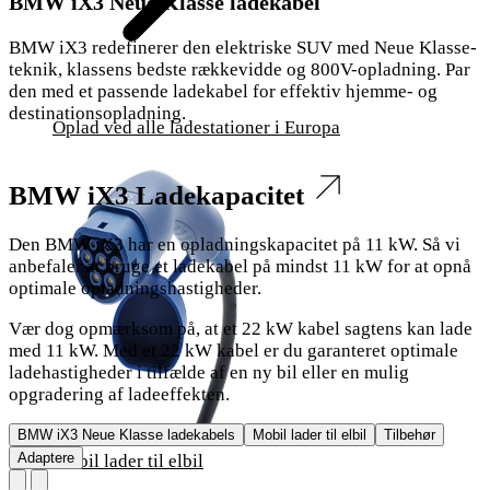
BMW iX3 Neue Klasse ladekabel
BMW iX3 redefinerer den elektriske SUV med Neue Klasse-
teknik, klassens bedste rækkevidde og 800V-opladning. Par
den med et passende ladekabel for effektiv hjemme- og
destinationsopladning.
Oplad ved alle ladestationer i Europa
BMW iX3 Ladekapacitet
Den BMW iX3 har en opladningskapacitet på 11 kW. Så vi
anbefaler at bruge et ladekabel på mindst 11 kW for at opnå
optimale opladningshastigheder.
Vær dog opmærksom på, at et 22 kW kabel sagtens kan lade
med 11 kW. Med et 22 kW kabel er du garanteret optimale
ladehastigheder i tilfælde af en ny bil eller en mulig
opgradering af ladeeffekten.
BMW iX3 Neue Klasse ladekabels
Mobil lader til elbil
Tilbehør
Adaptere
Mobil lader til elbil