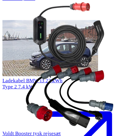
Ladekabel BMW i3 22 kWh
Type 2
7.4 kW
Voldt Booster tysk rejsesæt