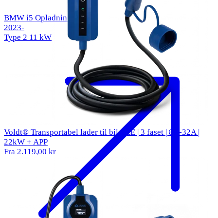
BMW i5 Opladningskabel
2023-
Type 2
11 kW
Voldt® Transportabel lader til bil CEE | 3 faset | 8A-32A |
22kW + APP
Fra 2.119,00 kr