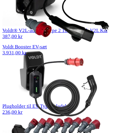
Voldt® V2L-adapter Type 2 16 A EU-stik V2L Kia
387,00 kr
Voldt Booster EV-sæt
3.931,00 kr
Plugholder til EV Type 1-ladekabel
236,00 kr