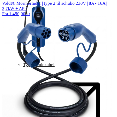
Voldt® Mormorlader | type 2 til schuko 230V | 8A - 16A |
3,7kW + APP
Fra 1.450,00 kr
Type 2 ladekabel