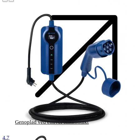
Genoplad ved enhver stikkontakt
1000 reviews
4.7