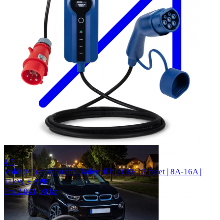
325 reviews
4.5
Voldt® Transportabel lader til bil CEE | 3 faset | 8A-16A |
11kW + APP
Fra 2.041,00 kr