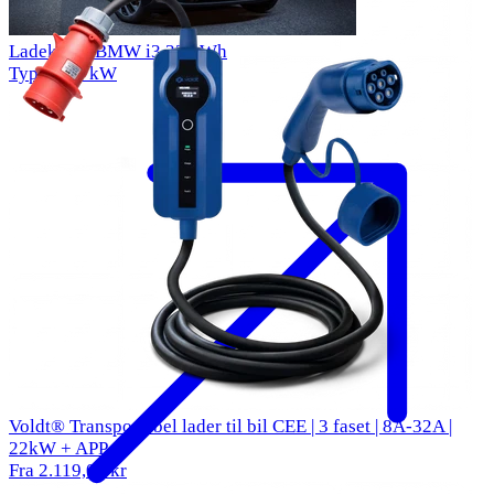
Ladekabel BMW i3 33 kWh
Type 2
11 kW
Voldt® Transportabel lader til bil CEE | 3 faset | 8A-32A |
22kW + APP
Fra 2.119,00 kr