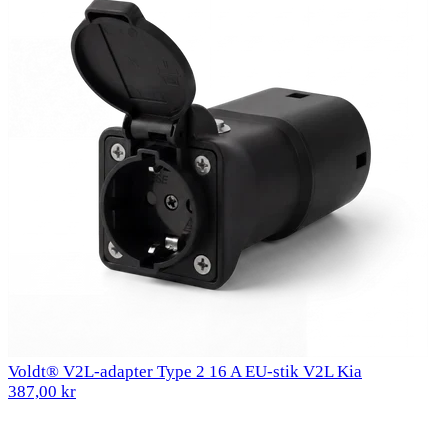
Voldt® V2L-adapter Type 2 16 A EU-stik V2L Kia
387,00 kr