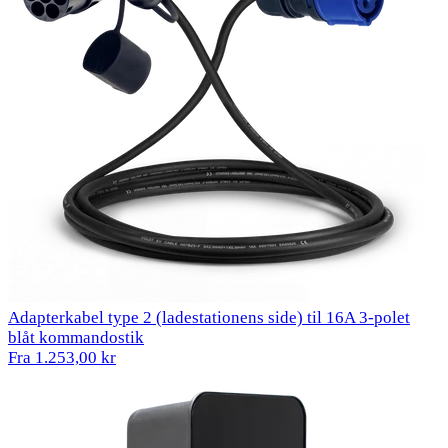
Adapterkabel type 2 (ladestationens side) til 16A 3-polet
blåt kommandostik
Fra 1.253,00 kr