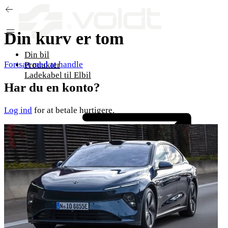
Gå til indhold
Din kurv er tom
Din bil
Fortsæt med at handle
Produkter
Ladekabel til Elbil
Har du en konto?
Log ind
for at betale hurtigere.