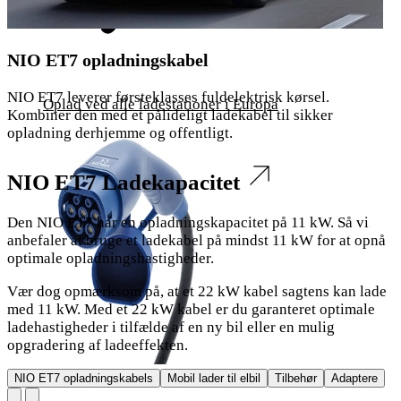
NIO ET7 opladningskabel
NIO ET7 leverer førsteklasses fuldelektrisk kørsel.
Oplad ved alle ladestationer i Europa
Kombiner den med et pålideligt ladekabel til sikker
opladning derhjemme og offentligt.
NIO ET7 Ladekapacitet
Den NIO ET7 har en opladningskapacitet på 11 kW. Så vi
anbefaler at bruge et ladekabel på mindst 11 kW for at opnå
optimale opladningshastigheder.
Vær dog opmærksom på, at et 22 kW kabel sagtens kan lade
med 11 kW. Med et 22 kW kabel er du garanteret optimale
ladehastigheder i tilfælde af en ny bil eller en mulig
opgradering af ladeeffekten.
Mobil lader til elbil
NIO ET7 opladningskabels
Mobil lader til elbil
Tilbehør
Adaptere