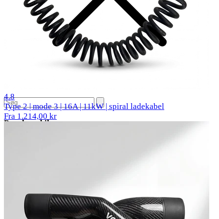
21 reviews
4.8
Type 2 | mode 3 | 16A | 11kW | spiral ladekabel
Fra 1.214,00 kr
Populære biler