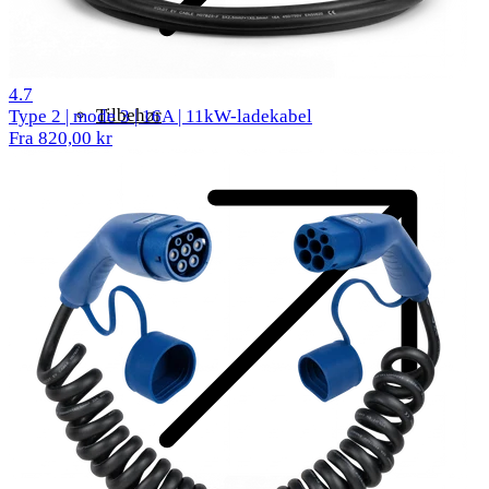
315 reviews
4.7
Tilbehør
Type 2 | mode 3 | 16A | 11kW-ladekabel
Fra 820,00 kr