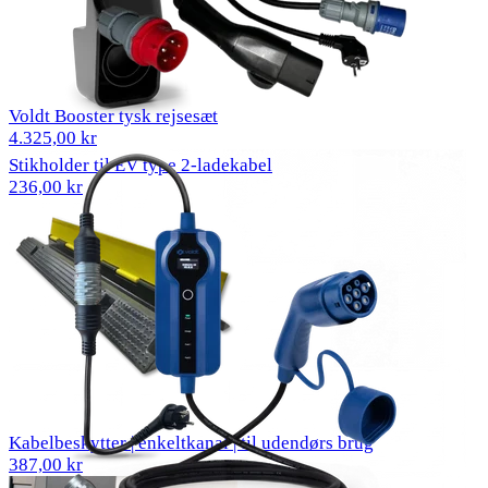
Voldt Booster tysk rejsesæt
4.325,00 kr
Stikholder til EV type 2-ladekabel
236,00 kr
Kabelbeskytter | enkeltkanal | til udendørs brug
387,00 kr