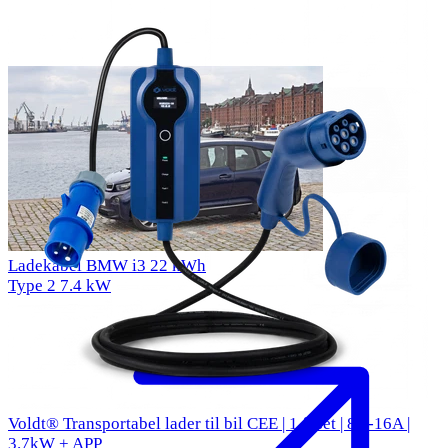
Ladekabel BMW i3 22 kWh
Type 2
7.4 kW
Voldt® Transportabel lader til bil CEE | 1 faset | 8A-16A |
3.7kW + APP