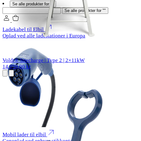
Se alle produkter for ""
Søg
Se alle produkter for ""
Ladekabel til Elbil
Oplad ved alle ladestationer i Europa
Voldt® Sitecharge | Type 2 | 2×11kW
14.959,00 kr
Mobil lader til elbil
Genoplad ved enhver stikkontakt