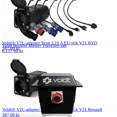
Voldt® V2L-adapter Type 2 16 A EU-stik V2L BYD
Voldt Booster Master Traveller-sæt
387,00 kr
6.137,00 kr
Voldt® V2L-adapter Type 2 16 A EU-stik V2L Renault
387,00 kr