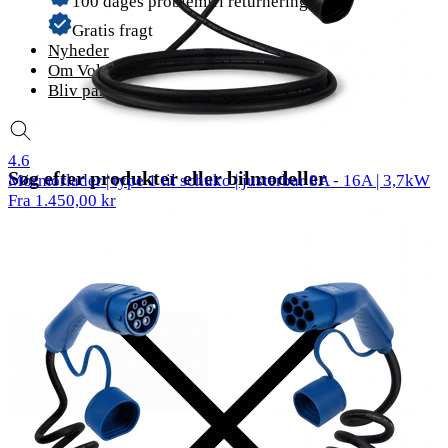
100 dages problemfri returnering
Gratis fragt
Nyheder
Om Voldt®
Bliv partner
61 reviews
4.6
Søg efter produkter eller bilmodeller
Mormorlader | type 1 til schuko | justerbar 8A - 16A | 3,7kW
Fra 1.450,00 kr