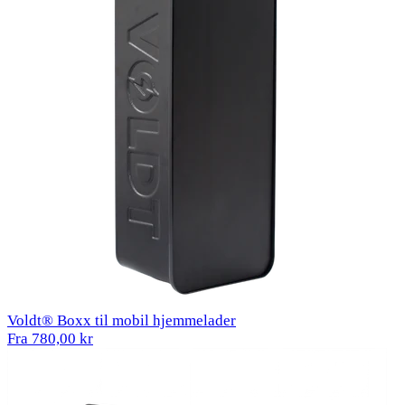
Voldt® Boxx til mobil hjemmelader
Fra 780,00 kr