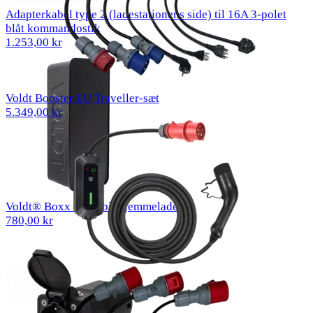
Adapterkabel type 2 (ladestationens side) til 16A 3-polet
blåt kommandostik
1.253,00 kr
Voldt Booster EU Traveller-sæt
5.349,00 kr
Voldt® Boxx til mobil hjemmelader
780,00 kr