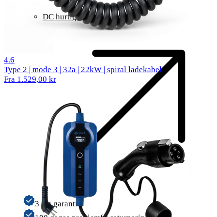
DC hurtigladning
56 reviews
4.6
Type 2 | mode 3 | 32a | 22kW | spiral ladekabel
Fra 1.529,00 kr
3 års garanti