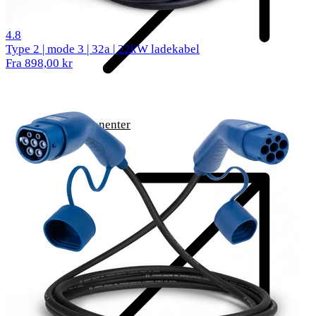
542 reviews
4.8
Type 2 | mode 3 | 32a | 22kW ladekabel
Fra 898,00 kr
Komponenter