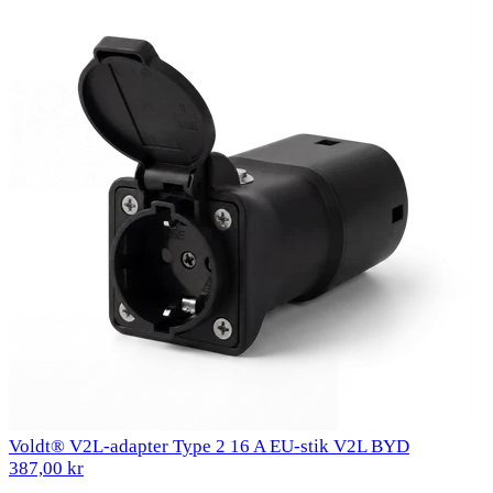
Voldt® V2L-adapter Type 2 16 A EU-stik V2L BYD
387,00 kr