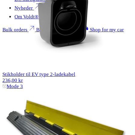
Nyheder
Om Voldt®
Bulk orders
Become a partner
Shop for my car
Stikholder til EV type 2-ladekabel
236,00 kr
Mode 3