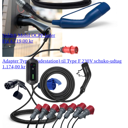
Voldt® Mobil OCPP-lader
Fra 4.719,00 kr
Adapter Type 2 (ladestation) til Type F 230V schuko-udtag
1.174,00 kr