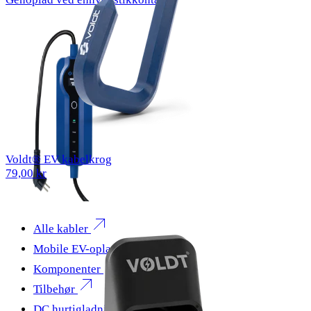
Voldt® EV kabelkrog
79,00 kr
Alle kabler
Mobile EV-opladere
Komponenter
Tilbehør
DC hurtigladning