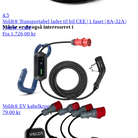
27 reviews
4.5
Voldt® Transportabel lader til bil CEE | 1 faset | 8A-32A |
Måske er du også interesseret i
7.4kW + APP
Fra 1.726,00 kr
Voldt® EV kabelkrog
79,00 kr